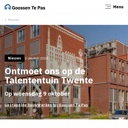
Menu
Sluiten
Nieuws
Nieuws
3 oktober 2024
Ontmoet ons op de
Talententuin Twente
Op woensdag 9 oktober
Gestapelde bouw
Werken bij Goossen Te Pas