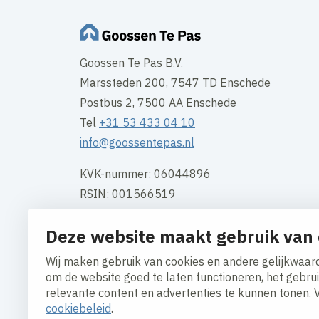
Goossen Te Pas B.V.
Marssteden 200, 7547 TD Enschede
Postbus 2, 7500 AA Enschede
Tel
+31 53 433 04 10
info@goossentepas.nl
KVK-nummer: 06044896
RSIN: 001566519
BTW: NL001566519B01
Deze website maakt gebruik van 
Bank: NL 35 INGB 065 224 0194
Wij maken gebruik van cookies en andere gelijkwaard
Contact
om de website goed te laten functioneren, het gebru
relevante content en advertenties te kunnen tonen. 
cookiebeleid
.