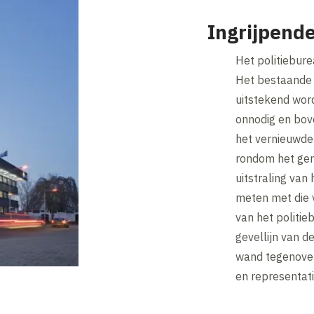
Ingrijpende
Het politiebur
Het bestaande 
uitstekend wo
onnodig en bov
het vernieuwde
rondom het gem
uitstraling van
meten met die v
van het politie
gevellijn van d
wand tegenover
en representati