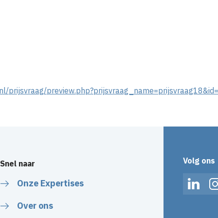
nl/prijsvraag/preview.php?prijsvraag_name=prijsvraag18&i
Volg ons
Snel naar
Onze Expertises
Linked
Over ons