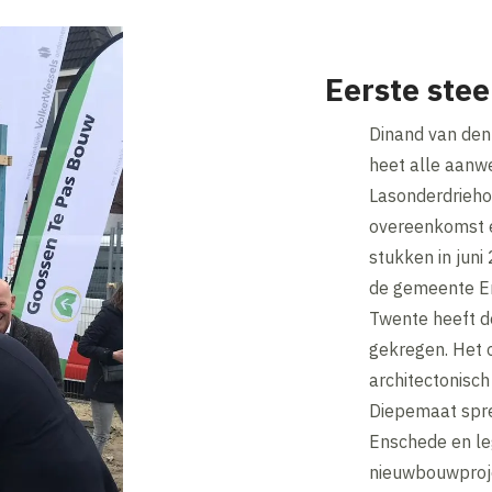
Eerste ste
Dinand van den
heet alle aanwe
Lasonderdrieho
overeenkomst e
stukken in juni
de gemeente En
Twente heeft d
gekregen. Het 
architectonisc
Diepemaat spr
Enschede en leg
nieuwbouwproj