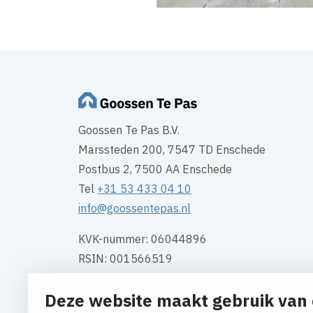
Goossen Te Pas B.V.
Marssteden 200, 7547 TD Enschede
Postbus 2, 7500 AA Enschede
Tel
+31 53 433 04 10
info@goossentepas.nl
KVK-nummer: 06044896
RSIN: 001566519
BTW: NL001566519B01
Deze website maakt gebruik van 
Bank: NL 35 INGB 065 224 0194