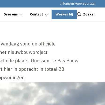
Inloggen kopersportaal
Sluiten
Werken bij
Zoeken
Over ons
Contact
Vandaag vond de officiële
 het nieuwbouwproject
schede plaats. Goossen Te Pas Bouw
t hier in opdracht in totaal 28
oopwoningen.