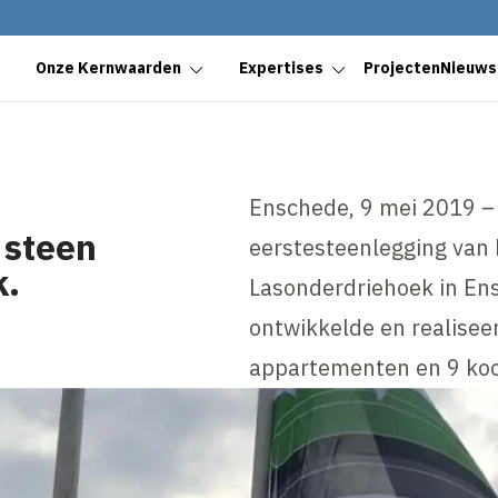
Onze Kernwaarden
Expertises
Projecten
Nieuws
Enschede, 9 mei 2019 – 
 steen
eerstesteenlegging van
k.
Lasonderdriehoek in En
ontwikkelde en realiseer
appartementen en 9 k