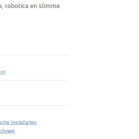
e, robotica en slimme
nt
che Installaties
echniek