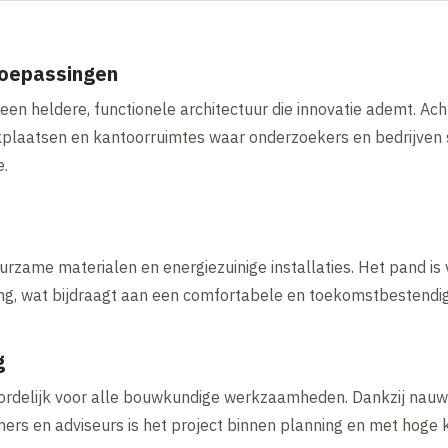
toepassingen
en heldere, functionele architectuur die innovatie ademt. Ac
rkplaatsen en kantoorruimtes waar onderzoekers en bedrijve
e.
urzame materialen en energiezuinige installaties. Het pand is 
g, wat bijdraagt aan een comfortabele en toekomstbestendi
g
rdelijk voor alle bouwkundige werkzaamheden. Dankzij nau
s en adviseurs is het project binnen planning en met hoge kw