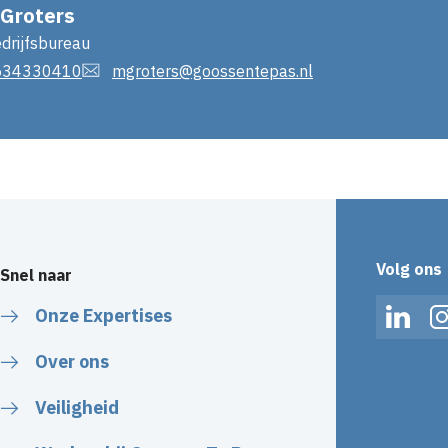
 Groters
drijfsbureau
534330410
mgroters@goossentepas.nl
Volg ons
Snel naar
Onze Expertises
Linked
Over ons
Veiligheid