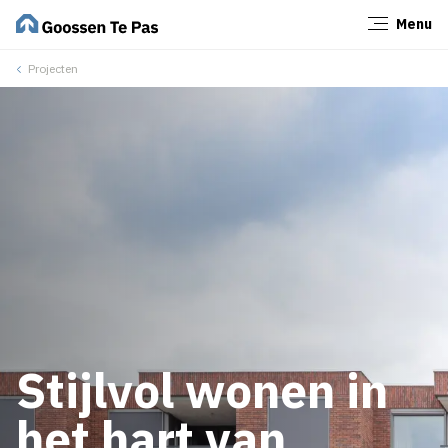
Menu
Sluiten
Projecten
Stijlvol wonen in
het hart van