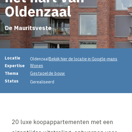
Oldenzaal
De Mauritsveste
Projectinformatie
Locatie
Oldenzaal
Bekijk hier de locatie in Google-maps
Expertise
Wonen
Thema
Gestapelde bouw
Status
Gerealiseerd
20 luxe koopappartementen met een