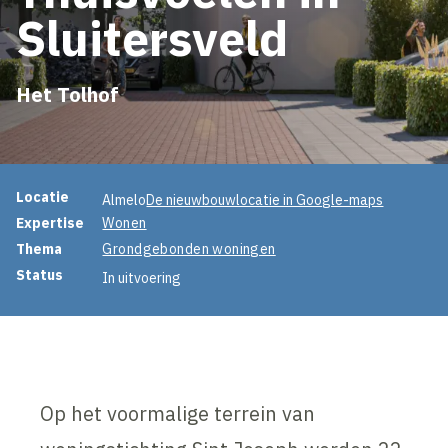
Sluitersveld
Het Tolhof
Projectinformatie
Locatie
Almelo
De nieuwbouwlocatie in Google-maps
Expertise
Wonen
Thema
Grondgebonden woningen
Status
In uitvoering
Op het voormalige terrein van