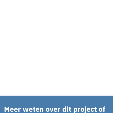
Wonen met uitzicht op morgen
Wederstaete I & II
Wierden
Project
Wonen, werken en ontmoeten in hartje stad
Wooncommunity Bundle (Performance Factory)
Enschede
Meer weten over dit project of