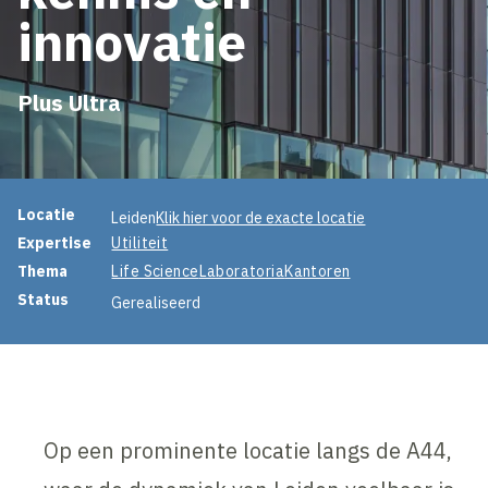
innovatie
Plus Ultra
Projectinformatie
Locatie
Leiden
Klik hier voor de exacte locatie
Expertise
Utiliteit
Thema
Life Science
Laboratoria
Kantoren
Status
Gerealiseerd
Op een prominente locatie langs de A44,