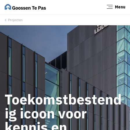
Menu
Sluiten
Projecten
Toekomstbestend
ig icoon voor
kennis en