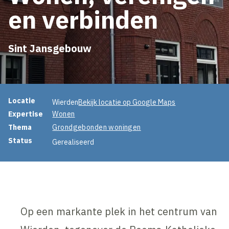
en verbinden
Sint Jansgebouw
Projectinformatie
Locatie
Wierden
Bekijk locatie op Google Maps
Expertise
Wonen
Thema
Grondgebonden woningen
Status
Gerealiseerd
Op een markante plek in het centrum van