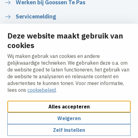
Werken bij Goossen Te Pas
Servicemelding
Deze website maakt gebruik van
cookies
Volg ons
Wij maken gebruik van cookies en andere
gelijkwaardige technieken. We gebruiken deze o.a. om
de website goed te laten functioneren, het gebruik van
LinkedIn
Instagram
Facebook
de website te analyseren en relevante content en
advertenties te kunnen tonen. Voor meer informatie,
lees ons
cookiebeleid
.
Alles accepteren
Cookies aanpassen
Cookie beleid
Privacy policy
Responsible disclosure
Algemene inkoopvoorwaarden
Weigeren
Zelf instellen