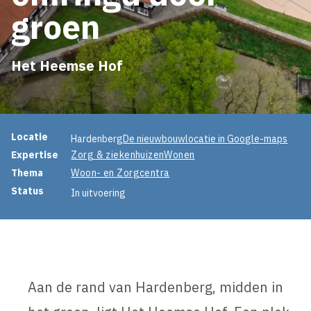
groen
Het Heemse Hof
Projectinformatie
Locatie
Hardenberg
De nieuwbouwlocatie in Google-maps
Expertise
Zorg & ziekenhuizen
Wonen
Thema
Woon- en Zorgcentra
Status
In uitvoering
Aan de rand van Hardenberg, midden in