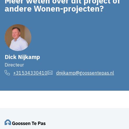
Meer weten over dit project of
andere Wonen-projecten?
Dick Nijkamp
Directeur
+31534330410
dnijkamp@goossentepas.nl