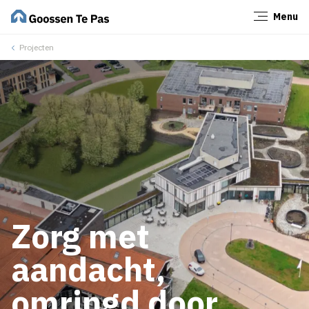
Menu
Sluiten
Projecten
Zorg met
aandacht,
omringd door