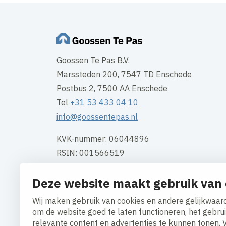
Goossen Te Pas B.V.
Marssteden 200, 7547 TD Enschede
Postbus 2, 7500 AA Enschede
Tel
+31 53 433 04 10
info@goossentepas.nl
KVK-nummer: 06044896
RSIN: 001566519
BTW: NL001566519B01
Deze website maakt gebruik van 
Bank: NL 35 INGB 065 224 0194
Wij maken gebruik van cookies en andere gelijkwaard
Contact
om de website goed te laten functioneren, het gebru
relevante content en advertenties te kunnen tonen. 