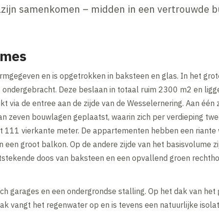
lzijn samenkomen – midden in een vertrouwde b
umes
mgegeven en is opgetrokken in baksteen en glas. In het gro
s ondergebracht. Deze beslaan in totaal ruim 2300 m2 en lig
kt via de entree aan de zijde van de Wesselernering. Aan één z
n zeven bouwlagen geplaatst, waarin zich per verdieping tw
tot 111 vierkante meter. De appartementen hebben een riant
een groot balkon. Op de andere zijde van het basisvolume z
itstekende doos van baksteen en een opvallend groen rechth
ch garages en een ondergrondse stalling. Op het dak van het
k vangt het regenwater op en is tevens een natuurlijke isola
.