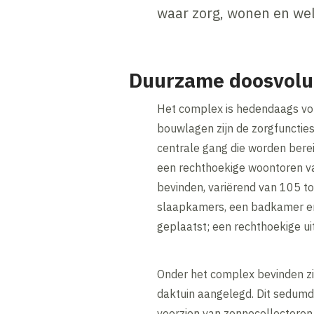
waar zorg, wonen en we
Duurzame doosvol
Het complex is hedendaags vor
bouwlagen zijn de zorgfunctie
centrale gang die worden berei
een rechthoekige woontoren va
bevinden, variërend van 105 
slaapkamers, een badkamer en 
geplaatst; een rechthoekige u
Onder het complex bevinden zi
daktuin aangelegd. Dit sedumda
voorzien van zonnecollectoren