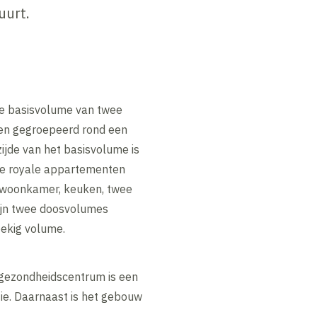
uurt.
te basisvolume van twee
gen gegroepeerd rond een
ijde van het basisvolume is
ee royale appartementen
e woonkamer, keuken, twee
ijn twee doosvolumes
oekig volume.
 gezondheidscentrum is een
tie. Daarnaast is het gebouw