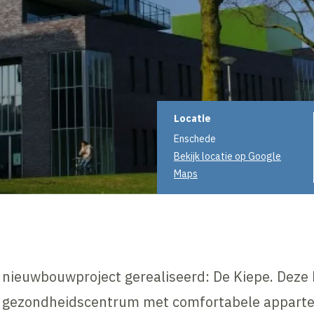
Projectinformati
Locatie
Enschede
Bekijk locatie op Google
Maps
 nieuwbouwproject gerealiseerd: De Kiepe. Deze 
gezondheidscentrum met comfortabele appartem