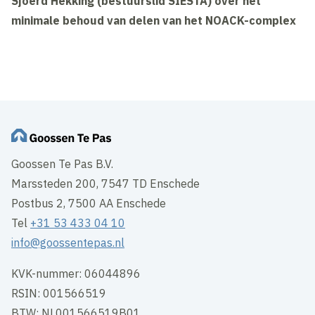
Sjoerd Hekking (bestuurslid SIESTA) over het
minimale behoud van delen van het NOACK-complex
Goossen Te Pas B.V.
Marssteden 200, 7547 TD Enschede
Postbus 2, 7500 AA Enschede
Tel
+31 53 433 04 10
info@goossentepas.nl
KVK-nummer: 06044896
RSIN: 001566519
BTW: NL001566519B01